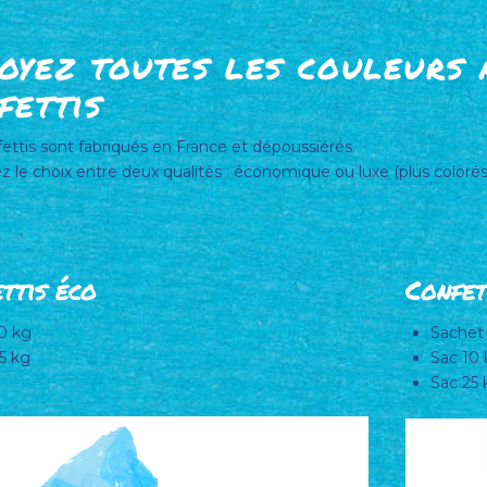
oyez toutes les couleurs 
fettis
ettis sont fabriqués en France et dépoussiérés.
z le choix entre deux qualités : économique ou luxe (plus colorés
ttis éco
Confet
0 kg
Sachet
5 kg
Sac 10
Sac 25 