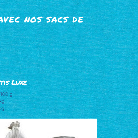
avec nos sacs de
).
tis Luxe
 100 g
 kg
kg