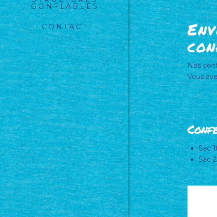
GONFLABLES
Env
CONTACT
con
Nos conf
Vous ave
Confe
Sac 1
Sac 2