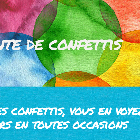
nte de confettis
s confettis, vous en voye
rs en toutes occasions