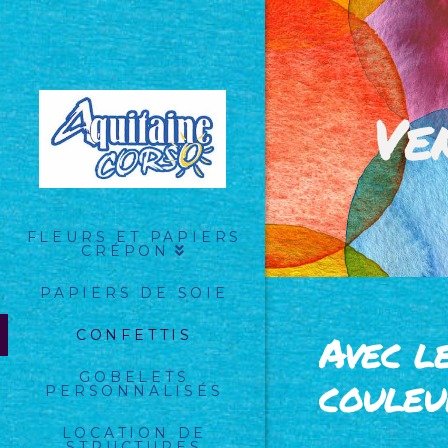
Ve
FLEURS ET PAPIERS
CRÉPON
PAPIERS DE SOIE
Avec le
CONFETTIS
GOBELETS
couleu
PERSONNALISÉS
LOCATION DE
STRUCTURES