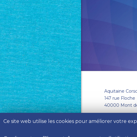
Aquitaine Cors
147 rue Floche
40000 Mont d
Tél : 05 58 06 8
Ce site web utilise les cookies pour améliorer votre e
Email :
accès a