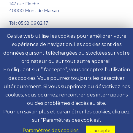
147 rue Floche
40000 Mont de Marsan
Tél : 05 58 06 82 17
Email :
accès au formulaire de contact
Ce site web utilise les cookies pour améliorer votre
expérience de navigation. Les cookies sont des
Mentions légales
données qui sont téléchargées ou stockées sur votre
ordinateur ou sur tout autre appareil.
Politique de Confidentialité
En cliquant sur ”J’accepte”, vous acceptez l’utilisation
des cookies. Vous pourrez toujours les désactiver
Rejoignez-nous sur Facebook
ultérieurement. Si vous supprimez ou désactivez nos
Rejoignez-nous sur Facebook
cookies, vous pourriez rencontrer des interruptions
ou des problèmes d’accès au site.
Pour en savoir plus et paramétrer les cookies, cliquez
sur "Paramètres des cookies".
Paramètres des cookies
J'accepte